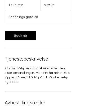
929
norske
1 t 15 min
1
929 kr
kroner
1
5
Schønings gate 2b
m
i
n
Book nå
Tjenestebeskrivelse
75 min. påfyll er opptil 4 uker etter den
siste behandlingen. Man MÅ ha minst 30%
vipper på seg til å få påfyll. Mindre betyr
nytt sett.
Avbestillingsregler