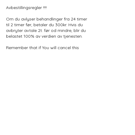
Avbestillingsregler !!!!
Om du avlyser behandlinger fra 24 timer
til 2 timer før, betaler du 300kr. Hvis du
avbryter avtale 2t. før od mindre, blir du
belastet 100% av verdien av tjenesten.
Remember that if You will cancel this
appointment from 24h. to 2h. before, You
have to pay a 300 kr fee.
If information comes to me less than 2h.
before, then You need to pay 100% of
price.
Kontaktinformasjon
Schønings gate 2B, Oslo, Norway
+ 98064525