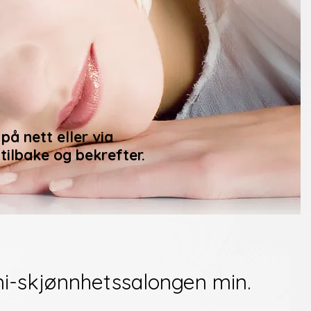
l på nett eller via
 tilbake og bekrefter.
i-skjønnhetssalongen min.