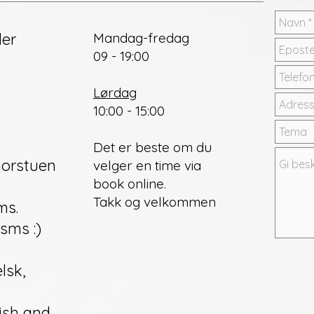
ler
Mandag-fredag
09 - 19:00
Lørdag
10:00 - 15:00
Det er beste om du
jorstuen
velger en time via
book online.
Takk og velkommen
sms
.
sms :)
lsk,
ish and