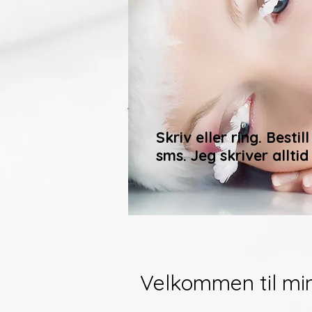
Skriv eller ring. Bestil
sms. Jeg skriver alltid
Velkommen til min