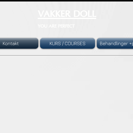
VAKKER DOLL
YOU ARE PERFECT
Kontakt
KURS / COURSES
Behandlinger +p