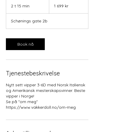
1 699
norske
2 t 15 min
2
1 699 kr
kroner
t
1
Schønings gate 2b
5
m
i
n
Book nå
Tjenestebeskrivelse
Nytt sett vipper 3-6D med Norsk Italiensk
og Amerikansk mesterskapsvinner. Beste
vipper i Norge!
Se på "om meg"
https://www.vakkerdoll.no/om-meg