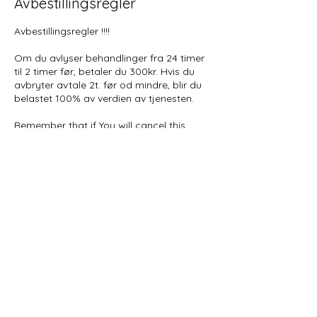
Avbestillingsregler
Avbestillingsregler !!!!
Om du avlyser behandlinger fra 24 timer
til 2 timer før, betaler du 300kr. Hvis du
avbryter avtale 2t. før od mindre, blir du
belastet 100% av verdien av tjenesten.
Remember that if You will cancel this
appointment from 24h. to 2h. before, You
have to pay a 300 kr fee.
If information comes to me less than 2h.
before, then You need to pay 100% of
price.
Kontaktinformasjon
Schønings gate 2B, Oslo, Norway